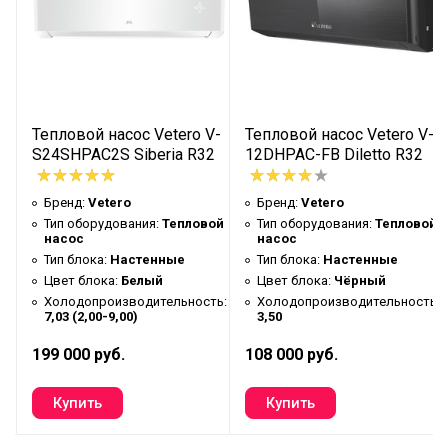
Потребляемая мощность
0,87
(Холод)
Потребляемая мощность
0,95
(Тепло)
V-
Тепловой насос Vetero V-
Тепловой насос Vetero V-
Мощность охлаждения кВт
3,5
2
S24SHPAC2S Siberia R32
12DHPAC-FB Diletto R32
Площадь помещения
40
Инвертор
Да
Бренд:
Vetero
Бренд:
Vetero
ой
Тип оборудования:
Тепловой
Тип оборудования:
Тепловой
Длина магистрали. Max
20
насос
насос
Тип блока:
Настенные
Тип блока:
Настенные
Максимальный перепад
10
Цвет блока:
Белый
Цвет блока:
Чёрный
магистрали
ь:
Холодопроизводительность:
Холодопроизводительность:
7,03 (2,00-9,00)
3,50
6,35 (1/4") - 9,53
Диаметр трубопровода
(3/8")
199 000 руб.
108 000 руб.
Источник электропитания В
220/50/1 В/Гц/Ф
Уровень шума внутреннего
39/37/35/32/
блока дБл
29/23/19