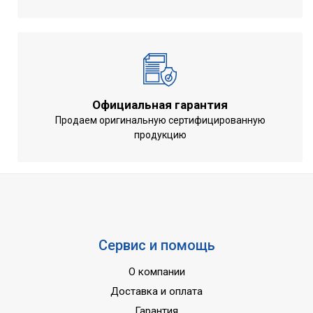
Габариты внутреннего
865x290x210
блока ШхГхВ (мм)
Габариты наружного блока
802x555x350
ШхГхВ (мм)
Вес внутреннего блока кг.
10,5
Вес наружного блока кг.
29
Официальная гарантия
Продаем оригинальную сертифицированную
Тип охлаждения
Фреон
продукцию
Тип отопления
Электрический
Сервис и помощь
О компании
Доставка и оплата
Гарантия