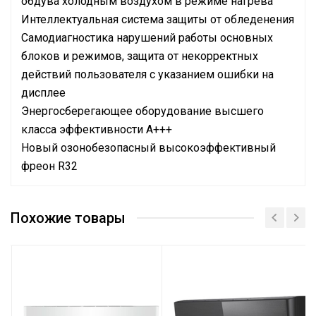
обдува холодным воздухом в режиме нагрева
Интеллектуальная система защиты от обледенения
Самодиагностика нарушений работы основных
блоков и режимов, защита от некорректных
действий пользователя с указанием ошибки на
дисплее
Энергосберегающее оборудование высшего
класса эффективности А+++
Новый озонобезопасный высокоэффективный
фреон R32
Бренд
Vetero
Похожие товары
Тип оборудования
Тепловой насос
Тип блока
Настенные
Цвет блока
Белый
Холодопроизводительность
3,50
Теплопроизводительность
3,81