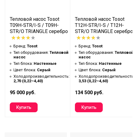
Потребляемая мощность
0,75 (0,220–1,60)
(Тепло)
Тепловой насос Tosot
Тепловой насос Tosot
Мощность охлаждения кВт
2,7
T09H-STR/I-S / T09H-
T12H-STR/I-S / T12H-
Площадь помещения
36
й
STR/O TRIANGLE серебро
STR/O TRIANGLE серебро
Инвертор
Да
Бренд:
Tosot
Бренд:
Tosot
Длина магистрали. Max
15
ой
Тип оборудования:
Тепловой
Тип оборудования:
Тепловой
насос
насос
Максимальный перепад
10
Тип блока:
Настенные
Тип блока:
Настенные
магистрали
Цвет блока:
Серый
Цвет блока:
Серый
Диаметр трубопровода
6.35 (1/4) - 9,52 (3/8)
ь:
Холодопроизводительность:
Холодопроизводительность:
2,70 (0,22–4,40)
3,53 (0,22–4,60)
Источник электропитания В
220/50/1 В/Гц/Ф
95 000 руб.
134 500 руб.
Уровень шума внутреннего
19/22/29/33/35/38/42
блока дБл
Уровень шума внешнего
47
блока дБл
Фреон
R32