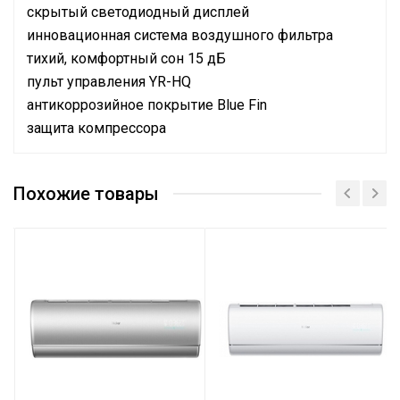
скрытый светодиодный дисплей
инновационная система воздушного фильтра
тихий, комфортный сон 15 дБ
пульт управления YR-HQ
антикоррозийное покрытие Blue Fin
защита компрессора
Бренд
Haier
Похожие товары
Тип оборудования
Тепловой насос
Тип блока
Настенные
Цвет блока
Золотой
Холодопроизводительность
5,20 (1,40 ~ 6,00)
Теплопроизводительность
6,00 (1,40 ~ 6,90)
Потребляемая мощность
1400 (300 ~
(Холод)
2100)
1500 (300 ~