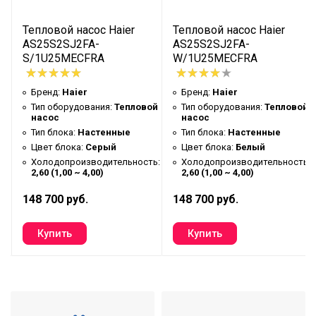
Потребляемая мощность (Тепло)
2500)
Тепловой насос Haier
Тепловой насос Haier
Мощность охлаждения кВт
5
AS25S2SJ2FA-
AS25S2SJ2FA-
Площадь помещения
60
S/1U25MECFRA
W/1U25MECFRA
Инвертор
Да
Бренд:
Haier
Бренд:
Haier
Длина магистрали. Max
25
ой
Тип оборудования:
Тепловой
Тип оборудования:
Тепловой
насос
насос
Максимальный перепад
15
Тип блока:
Настенные
Тип блока:
Настенные
магистрали
Цвет блока:
Серый
Цвет блока:
Белый
6,35 (1/4") - 12,5
ь:
Холодопроизводительность:
Холодопроизводительность:
Диаметр трубопровода
2,60 (1,00 ~ 4,00)
2,60 (1,00 ~ 4,00)
(1/2")
148 700 руб.
148 700 руб.
220/50/1 В/Гц/
Источник электропитания В
Ф
Уровень шума внутреннего
41 / 37 / 33 / 28
блока дБл
Уровень шума внешнего блока
51
дБл