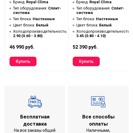
Инвертор
Да
Бренд:
Royal Clima
Бренд:
Royal Clima
Тип оборудования:
Сплит-
Тип оборудования:
Сплит-
Длина магистрали. Max
25
система
система
Тип блока:
Настенные
Тип блока:
Настенные
Максимальный перепад
15
Цвет блока:
Белый
Цвет блока:
Белый
магистрали
ь:
Холодопроизводительность:
Холодопроизводительность:
2.90 (0.60 - 3.80)
3.45 (0.80 - 4.10)
Диаметр трубопровода
6,35 (1/4") - 9,53 (3/8")
Источник электропитания В
220/50/1 В/Гц/Ф
46 990 руб.
52 390 руб.
Уровень шума внутреннего
19/24/28/34/39
блока дБл
Уровень шума внешнего
50
блока дБл
Фреон
R32
Управление через Wi-Fi
Встроено
Страна бренда
Италия
Бесплатная
Все способы
Сенсор движения
Нет
доставка
оплаты
Ночной режим
Да
На все заказы общей
Наличными,